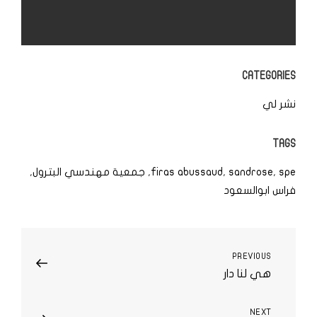
CATEGORIES
نشر لي
TAGS
spe
,
sandrose
,
firas abussaud
,
جمعية مهندسي البترول
,
فراس ابوالسعود
تصفّح
PREVIOUS
Previous
هي لنا دار
Post
المقالات
NEXT
Next