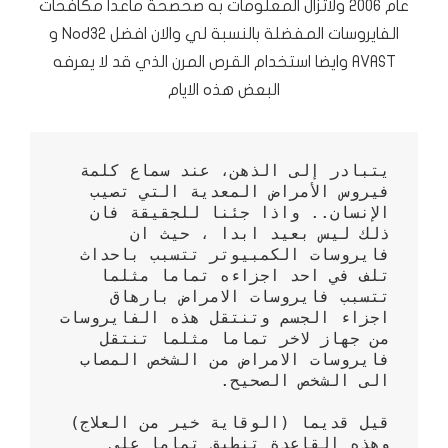
عام 2006 ولاتزال المعلومات به صحصحة ماعدا مكافحات
الفايروسات المفضلة بالنسبة لي والان افضل Nod32 و
AVAST وايضا استخدام القرص المرن الذي قد لا يعرفه
البعض هذه الايام
يتبادر إلى الذهن، عند سماع كلمة 
فيروس الأمراض المعدية التي تصيب 
الإنسان.. واذا جئنا للجقيقة فان 
ذلك ليس بعيد ابدا ، حيث ان 
فايروسات الكمبيوتر تتسبب باحداث 
تلف في احد اجزاءه تماما مثلما 
تتسبب فايروسات الامراض بارهاق 
اجزاء الجسم وتنتقل هذه الفايروسات 
من جهاز لاخر تماما مثلما تنتقل 
فايروسات الامراض من الشخص المصاب 
قيل قديما (الوقاية خير من العلاج) 
وهذه القاعدة تنطبق تماما على 