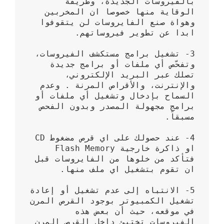
بالفيروسات الجديدة، وطريقة 
الوقاية منها خصوصا ان المخربين 
وهواة صنع الفايروسات لن يتقوفوا 
3- تشغيل برامج مستكشف الفيروسات، 
وتفحّص أي ملفات أو برامج جديدة 
تصلك عبر البريد الإلكتروني، 
والإنترنت، والأقراص المرنة . وعدم 
السماح بإدخال وتشغيل أي ملفات أو 
برامج مجهولة المصدر وبدون الفحص 
4- عند حصولك على اي قرص مضغوط CD 
او ذاكرة خارجية Flash Memory 
فتأكد من خلوها من الفايروسات قبل 
5- الانتباه إلى عدم تشغيل أو إعادة 
تشغيل الكمبيوتر بوجود القرص المرن 
في موقعه، حيث أن بعض هذه 
الفيروسات تختبئ داخل القرص المرن 