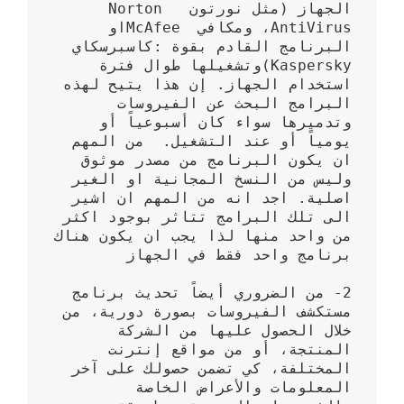
الجهاز (مثل نورتون  Norton 
AntiVirus، ومكافي  McAfeeاو 
البرنامج القادم بقوة :كاسبرسكاي 
Kaspersky)وتشغيلها طوال فترة 
استخدام الجهاز. إن هذا يتيح لهذه 
البرامج البحث عن الفيروسات 
وتدميرها سواء كان أسبوعياً أو 
يومياً أو عند التشغيل.  من المهم 
ان يكون البرنامج من مصدر موثوق 
وليس من النسخ المجانية او الغير 
اصلية. اجد انه من المهم ان اشير 
الى تلك البرامج تتاثر بوجود اكثر 
من واحد منها لذا يجب ان يكون هناك 
2- من الضروري أيضاً تحديث برنامج 
مستكشف الفيروسات بصورة دورية، من 
خلال الحصول عليها من الشركة 
المنتجة، أو من مواقع إنترنت 
المختلفة، كي تضمن حصولك على آخر 
المعلومات والأعراض الخاصة 