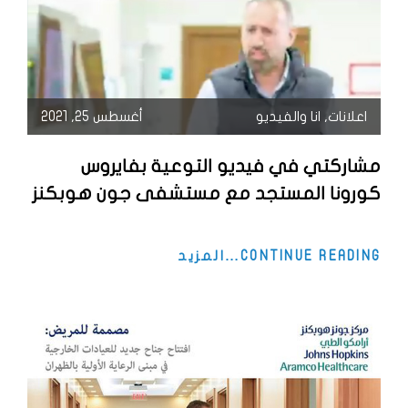
اعلانات
,
انا والفيديو
أغسطس 25, 2021
مشاركتي في فيديو التوعية بفايروس
كورونا المستجد مع مستشفى جون هوبكنز
مشاركتي
CONTINUE READING…المزيد
في
فيديو
التوعية
بفايروس
كورونا
المستجد