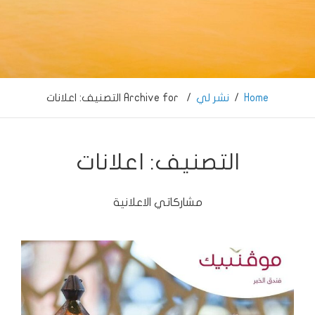
… LightSymphony … فراس ابوالسعود …
Home
/
نشر لي
/
Archive for
التصنيف:
اعلانات
التصنيف:
اعلانات
مشاركاتي الاعلانية