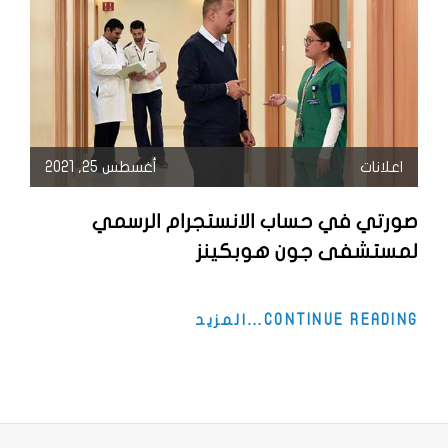
مع
مستشفى
جون
هوبكنز
اعلانات
أغسطس 25, 2021
صورتي في حساب الانستجرام الرسمي
لمستشفى جون هوبكينز
صورتي
CONTINUE READING…المزيد
في
حساب
الانستجرام
الرسمي